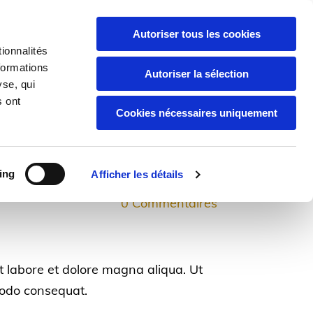
Autoriser tous les cookies
05 56 64 76 64

ionnalités
formations
Autoriser la sélection
yse, qui
s ont
Cookies nécessaires uniquement
s
Partenaires
Contact
ing
Afficher les détails
0
Commentaires
t labore et dolore magna aliqua. Ut
modo consequat.