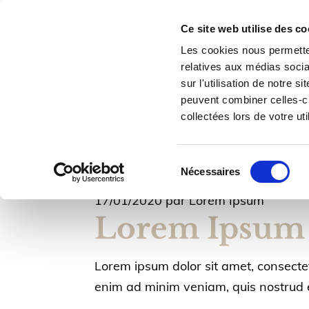
Ce site web utilise des co
Les cookies nous permetten
relatives aux médias socia
sur l'utilisation de notre 
peuvent combiner celles-ci
Accueil
Nos prestations
collectées lors de votre uti
Sélection
Nécessaires
du
consentement
17/01/2020
par Lorem Ipsum
Lorem Ipsum
Lorem ipsum dolor sit amet, consectet
enim ad minim veniam, quis nostrud e